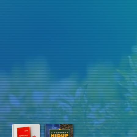
Judul
Pengarang
Subyek
ISBN/ISSN
Tipe Koleksi